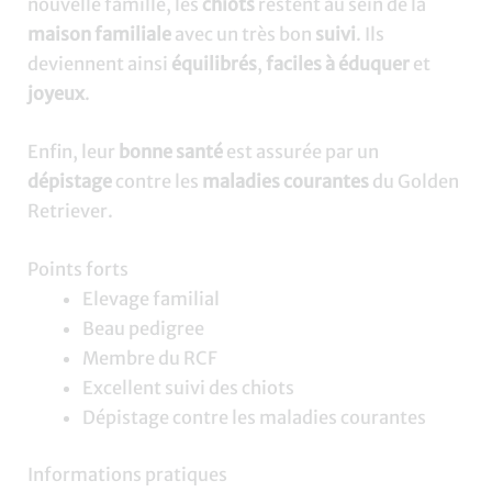
nouvelle famille, les
chiots
restent au sein de la
maison familiale
avec un très bon
suivi
. Ils
deviennent ainsi
équilibrés
,
faciles à éduquer
et
joyeux
.
Enfin, leur
bonne santé
est assurée par un
dépistage
contre les
maladies courantes
du Golden
Retriever.
Points forts
Elevage familial
Beau pedigree
Membre du RCF
Excellent suivi des chiots
Dépistage contre les maladies courantes
Informations pratiques