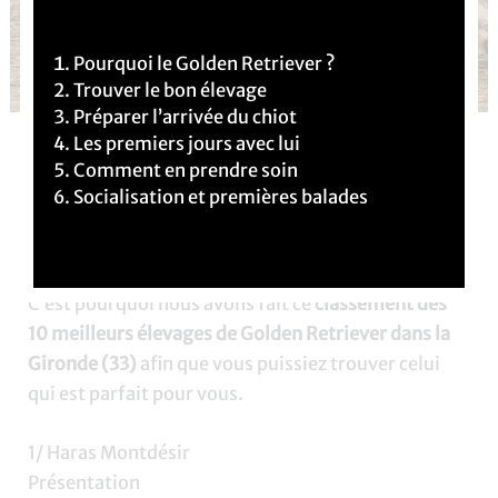
Pourquoi le Golden Retriever ?
Trouver le bon élevage
Préparer l’arrivée du chiot
Les premiers jours avec lui
Vous souhaitez
adopter un chiot
Golden Retriever
Comment en prendre soin
dans le département de la
Gironde (33)
? C’est une
Socialisation et premières balades
très bonne idée ! Cependant, il peut être difficile de
choisir l’élevage qui vous correspondra le mieux.
C’est pourquoi nous avons fait ce
classement des
10 meilleurs élevages de Golden Retriever dans la
Gironde (33)
afin que vous puissiez trouver celui
qui est parfait pour vous.
1/ Haras Montdésir
Présentation