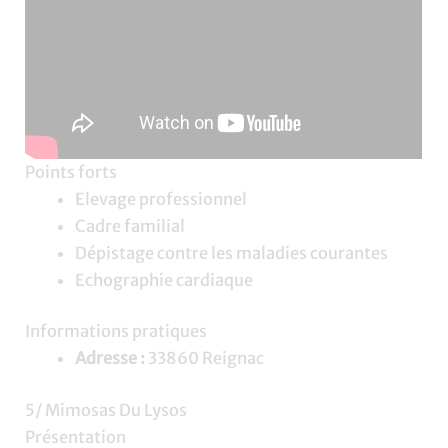
Points forts
Elevage professionnel
Cadre familial
Dépistage contre les maladies courantes
Echographie cardiaque
Informations pratiques
Adresse :
33860 Reignac
5/ Mimosas Du Lysos
Présentation