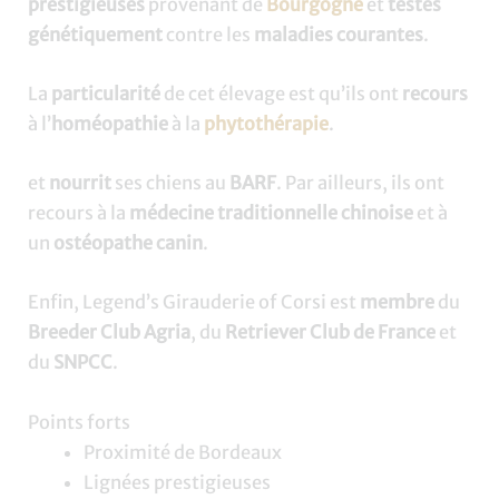
prestigieuses
provenant de
Bourgogne
et
testés
génétiquement
contre les
maladies courantes
.
La
particularité
de cet élevage est qu’ils ont
recours
à l’
homéopathie
à la
phytothérapie
.
et
nourrit
ses chiens au
BARF
. Par ailleurs, ils ont
recours à la
médecine traditionnelle chinoise
et à
un
ostéopathe canin
.
Enfin, Legend’s Girauderie of Corsi est
membre
du
Breeder Club Agria
, du
Retriever Club de France
et
du
SNPCC
.
Points forts
Proximité de Bordeaux
Lignées prestigieuses