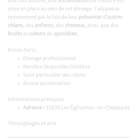
une fois adultes, une
socialisation
sur mesure est
mise en place au sein de cet élevage. Cela passe
notamment par le fait de leur
présenter
d’
autres
chiens
, des
enfants
, des
chevaux
, ainsi que des
bruits
et
odeurs
du
quotidien
.
Points forts
Elevage professionnel
Nombre de portées limitées
Suivi particulier des chiots
Bonne socialisation
Informations pratiques
Adresse :
33230 Les Églisottes-et-Chalaures
Témoignages et avis