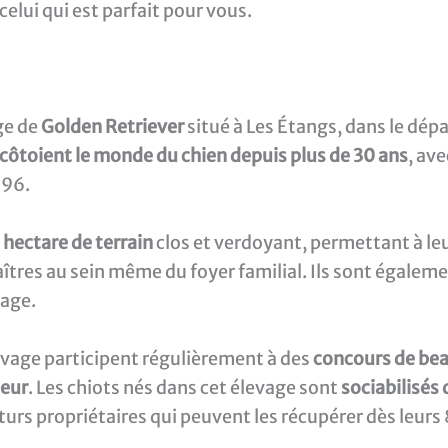
celui qui est parfait pour vous.
ge de
Golden Retriever
situé à Les Étangs, dans le dép
côtoient le monde du chien depuis plus de 30 ans
, av
996.
 hectare de terrain
clos et verdoyant, permettant à leu
aîtres au sein même du foyer familial. Ils sont égalem
vage.
evage participent régulièrement à des
concours de be
teur
. Les chiots nés dans cet élevage sont
sociabilisés 
turs propriétaires qui peuvent les récupérer dès leurs