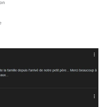
son
e