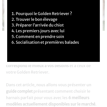
Pourquoi le Golden Retriever ?
Trouver le bon élevage
Préparer l’arrivée du chiot
Les premiers jours avec lui
Comment en prendre soin
Pour
promener son
Golden Retriever
Socialisation et premières balades
confortablement, il faut disposer du bon matériel,
dont le
harnais
est un élément essentiel. Il est
cependant parfois
difficile
de trouver celui qui
correspond le mieux à vos besoins
et à ceux de
votre Golden Retriever.
Dans cet article, nous allons vous présenter un
guide complet
présentant comment choisir le
harnais parfait pour vous avec les
6 meilleurs
modèles actuellement disponibles sur le marché
.