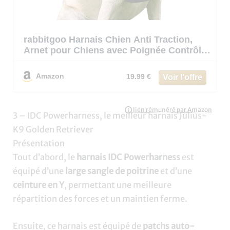
rabbitgoo Harnais Chien Anti Traction,
Arnet pour Chiens avec Poignée Contrôl,
Facile à Mettre, Gilet Réfléchissant
Réglable avec Attache Devant, Harnais
Amazon
19.99 €
pour Chien Moyen Grand, Noir, L
3 – IDC Powerharness, le meilleur harnais Julius-
K9 Golden Retriever
Présentation
Tout d’abord, le
harnais IDC Powerharness
est
équipé d’une
large sangle de poitrine
et d’une
ceinture en Y
, permettant une meilleure
répartition des forces et un maintien ferme.
Ensuite, ce harnais est équipé de
patchs auto-