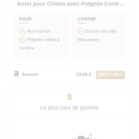
Arnet pour Chiens avec Poignée Contrôl,
Facile à Mettre, Gilet Réfléchissant
Réglable avec Attache Devant, Harnais
POUR
CONTRE
pour Chien Moyen Grand, Noir, L
Anti-traction
Erreurs de taille
fréquentes
Poignée solide à
l’arrière
Amazon
19.99 €
Le plus haut de gamme