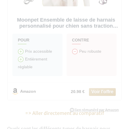
Moonpet Ensemble de laisse de harnais
personnalisé pour chien sans traction
avec nom et numéro de téléphone, harnais
de gilet personnalisé résistant pour éviter
POUR
CONTRE
les tractions, l’étouffement, l
Prix accessible
Peu robuste
Entièrement
réglable
Amazon
20.98 €
=> Aller directement au comparatif
Quels sont les différents types de harnais pour