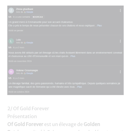
2/ Of Gold Forever
Présentation
Of Gold Forever
est un élevage de
Golden