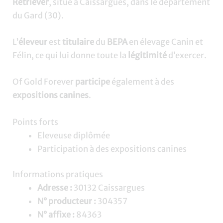
Retriever
, situé à Caissargues, dans le département
du Gard (30).
L’
éleveur
est
titulaire
du
BEPA
en élevage Canin et
Félin, ce qui lui donne toute la
légitimité
d’exercer.
Of Gold Forever
participe
également à des
expositions canines
.
Points forts
Eleveuse diplômée
Participation à des expositions canines
Informations pratiques
Adresse :
30132 Caissargues
N° producteur :
304357
N° affixe :
84363