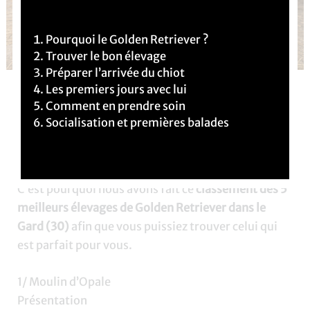
Pourquoi le Golden Retriever ?
Trouver le bon élevage
Préparer l’arrivée du chiot
Les premiers jours avec lui
Vous souhaitez
adopter un chiot
Golden Retriever
Comment en prendre soin
dans le département du Gard (30)
? C’est une très
Socialisation et premières balades
bonne idée ! Cependant, il peut être difficile de
choisir l’élevage qui vous correspondra le mieux.
C’est pourquoi nous avons fait ce
classement des 5
meilleurs élevages de Golden Retriever dans le
Gard (30)
afin que vous puissiez trouver celui qui
est parfait pour vous.
1/ Moulin d’Opale
Présentation