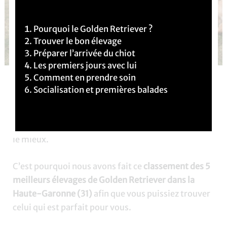
Pourquoi le Golden Retriever ?
Trouver le bon élevage
Préparer l’arrivée du chiot
Les premiers jours avec lui
Comment en prendre soin
Vous souhaitez
adopter un chiot
Golden Retriever
Socialisation et premières balades
dans le département de la
Haute-Garonne (31)
?
C’est une très bonne idée ! Cependant, il peut être
difficile de choisir l’élevage qui vous correspondra
le mieux.
C’est pourquoi nous avons fait ce
classement des 5
meilleurs élevages de Golden Retriever dans la
Haute-Garonne (31)
afin que vous puissiez trouver
celui qui est parfait pour vous.