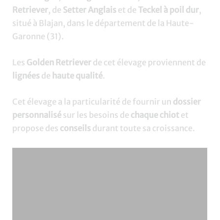
Retriever
, de
Setter Anglais
et de
Teckel à poil dur
,
situé à Blajan, dans le département de la Haute-
Garonne (31).
Les
Golden Retriever
de cet élevage proviennent de
lignées
de
haute qualité
.
Cet élevage a la particularité de fournir un
dossier
personnalisé
sur les besoins de
chaque chiot
et
propose des
conseils
durant toute sa croissance.