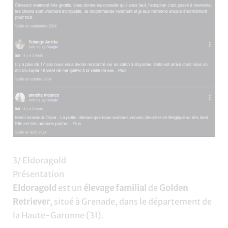
3/ Eldoragold
Présentation
Eldoragold
est un
élevage familial
de
Golden
Retriever
, situé à Grenade, dans le département de
la Haute-Garonne (31).