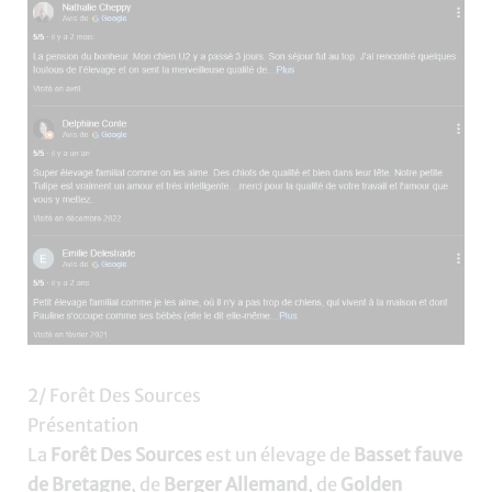
2/ Forêt Des Sources
Présentation
La
Forêt Des Sources
est un élevage de
Basset fauve
de Bretagne
, de
Berger Allemand
, de
Golden