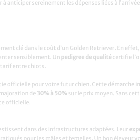
r à anticiper sereinement les dépenses liées à l’arriv
ment clé dans le coût d’un Golden Retriever. En effet, 
enter sensiblement. Un
pedigree de qualité
certifie l’
tarif entre chiots.
tie officielle pour votre futur chien. Cette démarche i
 majoration de
30% à 50%
sur le prix moyen. Sans cette
 officielle.
estissent dans des infrastructures adaptées. Leur
exp
pratiqués pour les mâles et femelles. Un bon éleveur vo