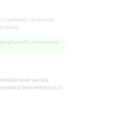
al. Cependant, ces accords
rinaire).
ysplasie effectués sur les
stérilisation et vaccins
,
ionnent le bien-être futur
de