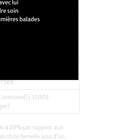
avec lui
s et puce)
re soin
– 1600€ (voire plus pour
remières balades
s de concours/travail)
 – 2500$
n 300€ (frais d’adoption)
 750€
(national) / 1500$
ger)
5% à 20% par rapport aux
un chiot femelle issu d’un