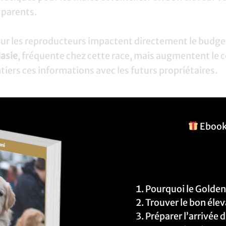
 parents.
sur les reproducteurs impactent directement le budge
asie
, fréquente chez cette race, mais augmentent le c
iers ces informations avec les futurs propriétaires.
s
at
Ebook
ent généralement des chiots Golden Retriever entre 8
remiers vaccins et la puce électronique. Le coût d’un
ses origines.
Pourquoi le Golden
Type de chien
Trouver le bon éle
Préparer l’arrivée 
800€ –
Chiot