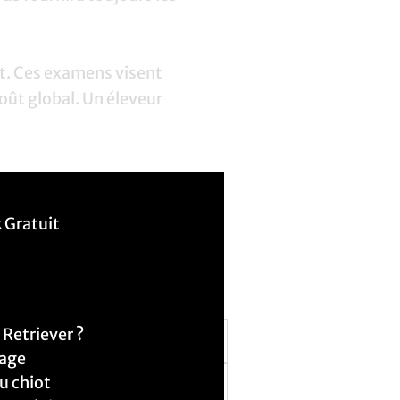
t. Ces examens visent
oût global. Un éleveur
 Gratuit
00€ et 1200€. Ces prix
 chien de cette race varie
 Retriever ?
Prix
vage
du chiot
 1200€ (incluant souvent