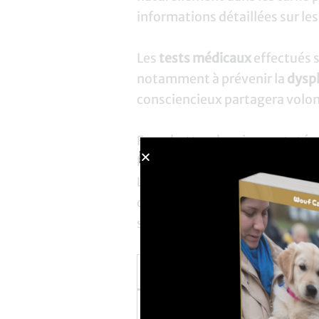
informations détaillées sur les
Les
tests médicaux
effectués 
notamment à prévenir la
dyspl
consciencieux partagera volont
Fourchettes de prix constatée
Prix moyens selon le lieu d’ach
Les élevages familiaux propos
comprennent généralement les p
sensiblement selon son âge et 
Source d’acquisition
Élevage familial