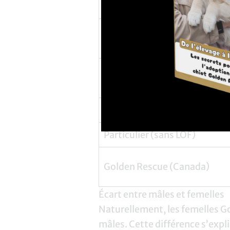
Éleveur réputé
Éleveur au Québec
Refuge/SPA
Particulier (sans LOF)
Golden Rescue (Canada)
Écart entre mâles et femelles
Naturellement, les femelles G
mâles. Cette différence s’expli