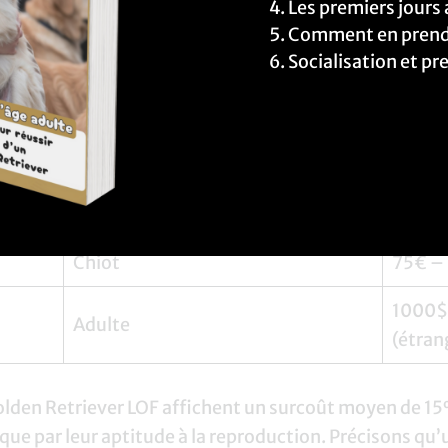
Les premiers jours 
vaccin
Comment en prend
1300€ 
Socialisation et p
Chiot
lignée
Chiot enregistré au Club Canin
2000$
Canadien
Adulte ou chiot
Enviro
Chiot
75€ –
1000$ 
Adulte
(étran
olden Retriever LOF affichent un surcoût moyen de 1
que par leur aptitude à la reproduction. Précisons qu’