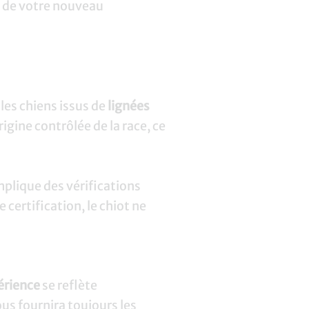
ée de votre nouveau
les chiens issus de
lignées
origine contrôlée de la race, ce
mplique des vérifications
 certification, le chiot ne
érience
se reflète
us fournira toujours les