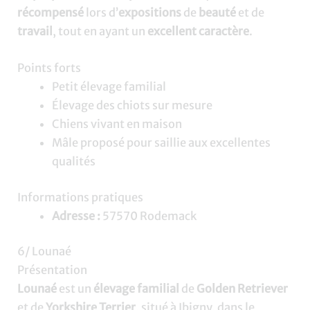
récompensé
lors d’
expositions
de
beauté
et de
travail
, tout en ayant un
excellent caractère
.
Points forts
Petit élevage familial
Élevage des chiots sur mesure
Chiens vivant en maison
Mâle proposé pour saillie aux excellentes
qualités
Informations pratiques
Adresse :
57570 Rodemack
6/ Lounaé
Présentation
Lounaé
est un
élevage familial
de
Golden Retriever
et de
Yorkshire Terrier
, situé à Ibigny, dans le