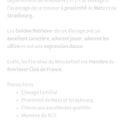
département de la Moselle (57). Cet élevage a
l’avantage de se trouver à
proximité
de
Metz
et de
Strasbourg
.
Les
Golden Retrieve
r de cet élevage ont un
excellent caractère
,
adorent jouer
,
adorent les
câlins
et ont une
expression douce
.
Enfin, les Floralies du Winckelhof est
membre
du
Retriever Club de France
.
Points forts
Elevage familial
Proximité de Metz et Strasbourg
Chiens aux excellentes qualités
Membre du RCF