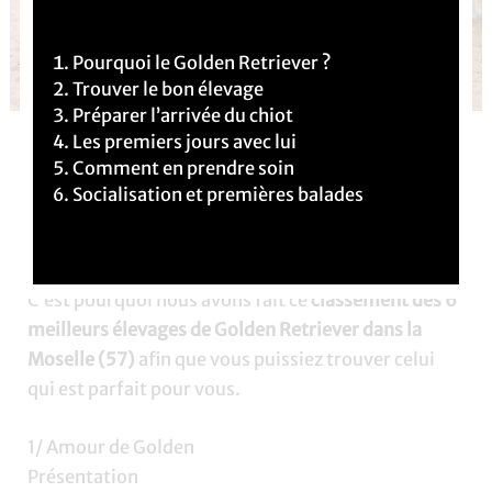
Pourquoi le Golden Retriever ?
Trouver le bon élevage
Préparer l’arrivée du chiot
Les premiers jours avec lui
Vous souhaitez
adopter un chiot
Golden Retriever
Comment en prendre soin
dans le département de la
Moselle (57)
? C’est une
Socialisation et premières balades
très bonne idée ! Cependant, il peut être difficile de
choisir l’élevage qui vous correspondra le mieux.
C’est pourquoi nous avons fait ce
classement des 6
meilleurs élevages de Golden Retriever dans la
Moselle (57)
afin que vous puissiez trouver celui
qui est parfait pour vous.
1/ Amour de Golden
Présentation