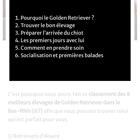
Pourquoi le Golden Retriever ?
Trouver le bon élevage
Préparer l’arrivée du chiot
Les premiers jours avec lui
Comment en prendre soin
Vous souhaitez
adopter un chiot
Golden Retriever
Socialisation et premières balades
dans le département du Bas-Rhin (67)
? C’est une
très bonne idée ! Cependant, il peut être difficile de
choisir l’élevage qui vous correspondra le mieux.
C’est pourquoi nous avons fait ce
classement des 8
meilleurs élevages de Golden Retriever dans le
Bas-Rhin (67)
afin que vous puissiez trouver celui
qui est parfait pour vous.
1/ Retrievers d’Alsace